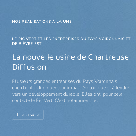
NOS RÉALISATIONS À LA UNE
PARTAGER L’EAU AVEC TOUS LES ÊTRES VIVANTS
L'eau vitale en Chartreuse
Un nouv'EAU projet pour Le Pic Vert ! L'eau vitale en
Chartreuse. C'est désormais officiel, Le Pic Vert lance un
projet d'envergure en lien avec notre thématique
prioritaire : l'eau vitale en Chartr…
Lire la suite