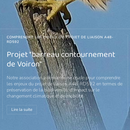
UN PROJET DE NOTRE PROGRAMME "EAU VITALE"
Améliorer la trame turquoise
Après avoir lancé cet été le programme « L’Eau vitale en
Chartreuse », Le Pic Vert poursuit le développement de
son programme « L’Eau vitale 2024-2028 » avec le
démarrage en octobre d’une action…
Lire la suite