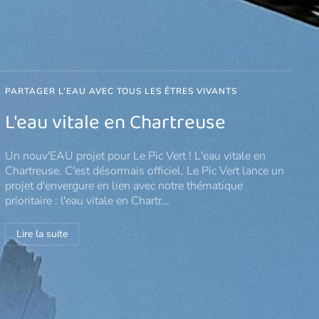
LE CALENDRIER DU PIC VERT
R
S
Lancement de la préparation du
L
calendrier 2027 du Pic Vert
Les votes vont débuter !
L
Lire la suite
r
s
V