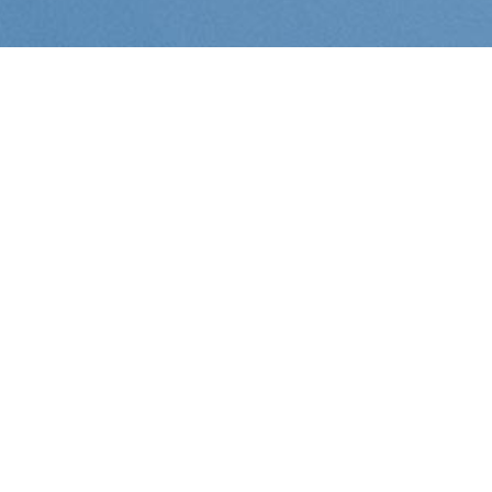
©Michel ACCARY
LA VIDÉO DU MOMENT
La nouvelle usine
de Chartreuse
Diffusion
Chartreuse diffusion devait
impérativement déménager son site de
fabrication de Voiron, jugé dangereux par
la préfecture par son important stockage