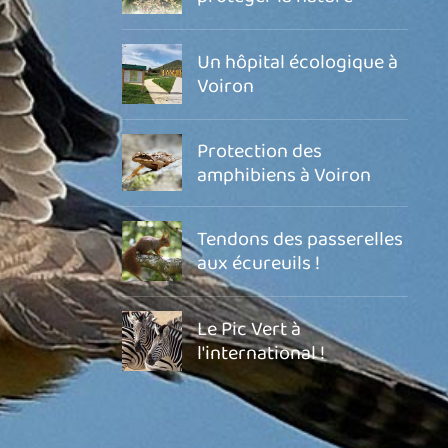
Un hôpital écologique à
Voiron
Protection des
amphibiens à Voiron
Tendons des passerelles
aux écureuils !
Le Pic Vert à
l'international !